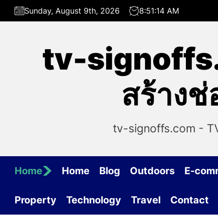
Skip
Sunday, August 9th, 2026
8:51:14 AM
to
the
content
tv-signoffs
สร้างช
tv-signoffs.com - T
Home
Home
Blog
Outdoors
E-com
Property
Technology
Travel
Contact